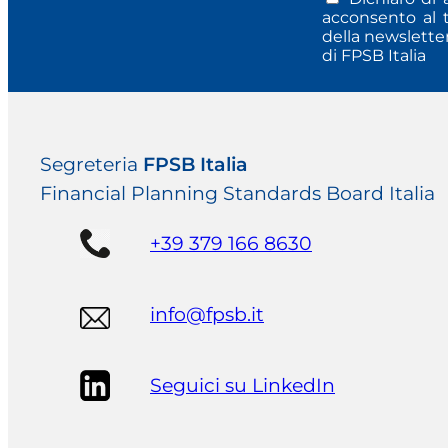
acconsento al t
della newsletter
di FPSB Italia
Segreteria
FPSB Italia
Financial Planning Standards Board Italia
+39 379 166 8630
info@fpsb.it
Seguici su LinkedIn