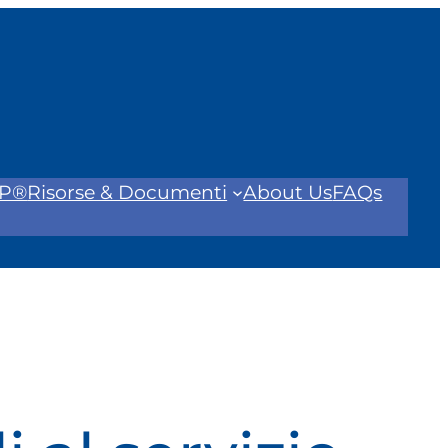
FP®
Risorse & Documenti
About Us
FAQs