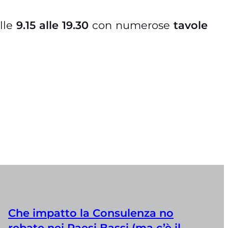
alle
9.15 alle 19.30
con numerose
tavole
Che impatto la Consulenza no
rebate nei Paesi Bassi (ma c’è il