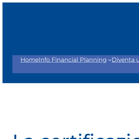
Vai
al
contenuto
Home
Info Financial Planning
Diventa 