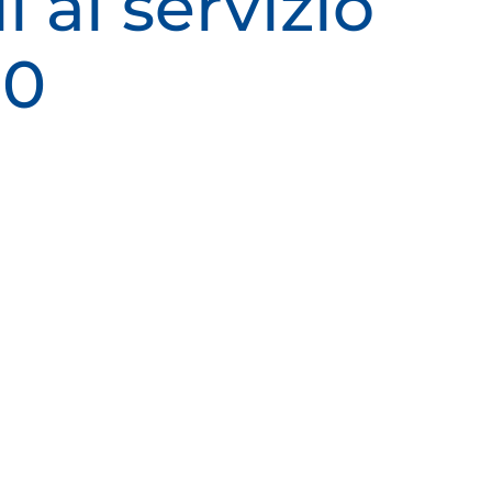
i al servizio
.0